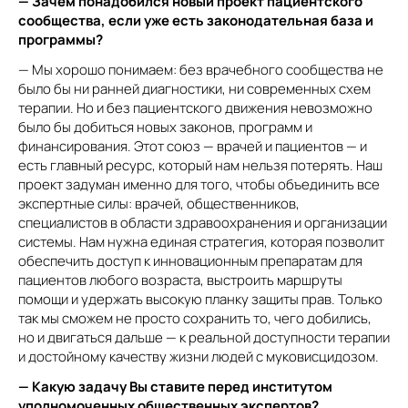
— Зачем понадобился новый проект пациентского
сообщества, если уже есть законодательная база и
программы?
— Мы хорошо понимаем: без врачебного сообщества не
было бы ни ранней диагностики, ни современных схем
терапии. Но и без пациентского движения невозможно
было бы добиться новых законов, программ и
финансирования. Этот союз — врачей и пациентов — и
есть главный ресурс, который нам нельзя потерять. Наш
проект задуман именно для того, чтобы объединить все
экспертные силы: врачей, общественников,
специалистов в области здравоохранения и организации
системы. Нам нужна единая стратегия, которая позволит
обеспечить доступ к инновационным препаратам для
пациентов любого возраста, выстроить маршруты
помощи и удержать высокую планку защиты прав. Только
так мы сможем не просто сохранить то, чего добились,
но и двигаться дальше — к реальной доступности терапии
и достойному качеству жизни людей с муковисцидозом.
— Какую задачу Вы ставите перед институтом
уполномоченных общественных экспертов?